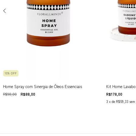
10
%
OFF
Home Spray com Sinergia de Óleos Essenciais
Kit Home Lavabo 
R$98,00
R$88,00
R$178,00
3
x de
R$59,33
sem 