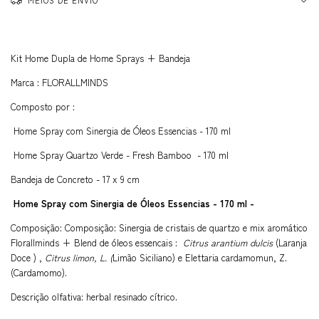
MEIOS DE ENVIO
Kit Home Dupla de Home Sprays + Bandeja
Marca : FLORALLMINDS
Composto por :
Home Spray com Sinergia de Óleos Essencias - 170 ml
Home Spray Quartzo Verde - Fresh Bamboo - 170 ml
Bandeja de Concreto - 17 x 9 cm
Home Spray com Sinergia de Óleos Essencias - 170 ml -
Composição: Composição: Sinergia de cristais de quartzo e mix aromático
Florallminds + Blend de óleos essencais :
Citrus arantium dulcis
(Laranja
Doce ) ,
Citrus limon, L. (
Limão Siciliano) e Elettaria cardamomun, Z.
(Cardamomo).
Descrição olfativa: herbal resinado cítrico.