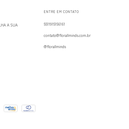
ENTRE EM CONTATO
5511915156161
LHA A SUA
contato@florallminds.com.br
@florallminds